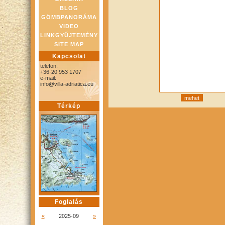
BLOG
GÖMBPANORÁMA
VIDEO
LINKGYŰJTEMÉNY
SITE MAP
Kapcsolat
telefon:
+36-20 953 1707
e-mail:
info@villa-adriatica.eu
Térkép
Foglalás
«
2025-09
»