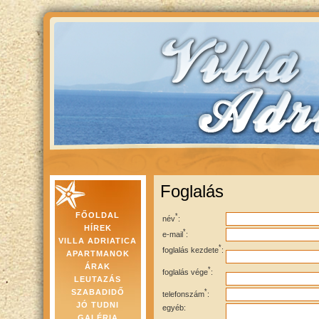
Foglalás
FŐOLDAL
*
név
:
HÍREK
*
e-mail
:
VILLA ADRIATICA
*
foglalás kezdete
:
APARTMANOK
ÁRAK
*
foglalás vége
:
LEUTAZÁS
SZABADIDŐ
*
telefonszám
:
JÓ TUDNI
egyéb:
GALÉRIA