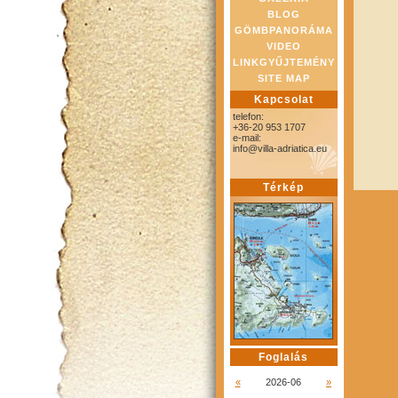
BLOG
GÖMBPANORÁMA
VIDEO
LINKGYŰJTEMÉNY
SITE MAP
Kapcsolat
telefon:
+36-20 953 1707
e-mail:
info@villa-adriatica.eu
Térkép
Foglalás
«
2026-06
»