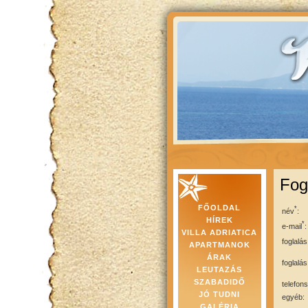
Fog
FŐOLDAL
*
név
:
HÍREK
*
e-mail
:
VILLA ADRIATICA
foglalá
APARTMANOK
ÁRAK
foglalá
LEUTAZÁS
SZABADIDŐ
telefon
JÓ TUDNI
egyéb:
GALÉRIA