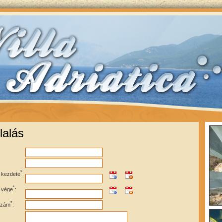
lalás
*
s kezdete
:
*
s vége
:
*
szám
: