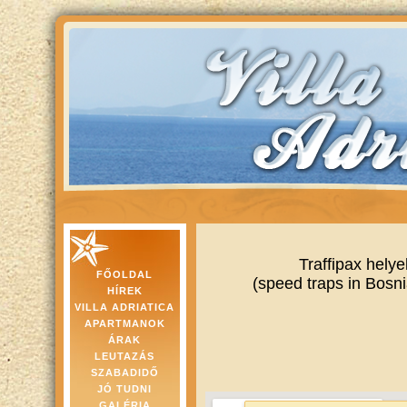
Traffipax hely
FŐOLDAL
(speed traps in Bosn
HÍREK
VILLA ADRIATICA
APARTMANOK
ÁRAK
LEUTAZÁS
SZABADIDŐ
JÓ TUDNI
GALÉRIA