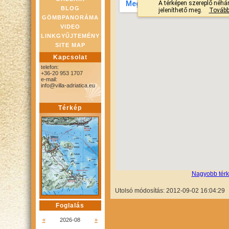
BLOG
GÖMBPANORÁMA
VIDEO
LINKGYŰJTEMÉNY
SITE MAP
Kapcsolat
telefon:
+36-20 953 1707
e-mail:
info@villa-adriatica.eu
Térkép
Nagyobb térk
Utolsó módosítás: 2012-09-02 16:04:29
Foglalás
«
2026-08
»