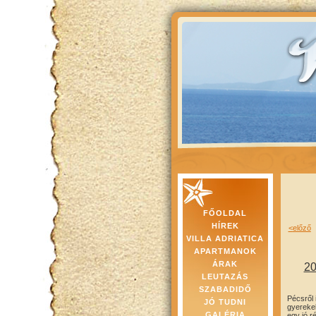
FŐOLDAL
HÍREK
<
előző
VILLA ADRIATICA
APARTMANOK
ÁRAK
20
LEUTAZÁS
SZABADIDŐ
Pécsről 
JÓ TUDNI
gyerekek
GALÉRIA
egy jó r