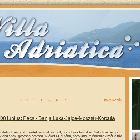
1
2
3
4
5
6
7
következő
>
08 június: Pécs - Banja Luka-Jajce-Mosztár-Korcula
indultunk autóval. Eredeti tervünk az volt, hogy kora hajnalban kelünk és míg a
 alszanak, gyorsan betesszük őket az autóba, hogy mire felébrednek már a táv
észét letudtuk. Annyival is kevesebb nyűg lesz velük, hiszen hosszú az út