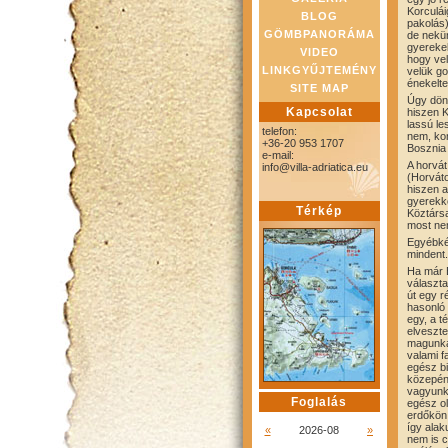
Korculái
BLOG
pakolás)
GÖMBPANORÁMA
de nekün
gyerekek
VIDEO
hogy vel
LINKGYŰJTEMÉNY
velük go
énekelte
SITE MAP
Úgy dönt
Kapcsolat
hiszen K
lassú le
telefon:
nem, kom
+36-20 953 1707
Bosznia
e-mail:
A horvát
info@villa-adriatica.eu
(Horváto
hiszen a
gyerekko
Térkép
Köztársa
most nem
Egyébkén
mindent.
Ha már B
választa
út egy r
hasonló 
egy, a t
elveszte
magunkat
valami f
egész bi
közepén 
vagyunk 
Foglalás
egész ol
erdőkön 
így alak
«
2026-08
»
nem is c