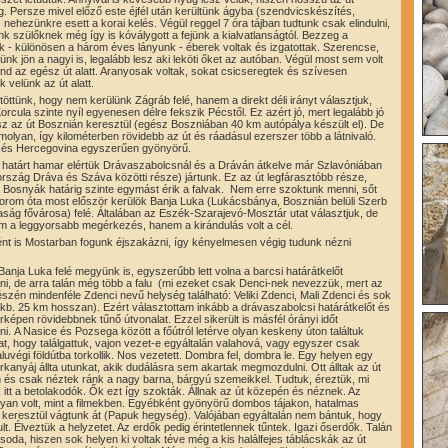
g. Persze mivel előző este éjfél után kerültünk ágyba (szendvicskészítés,
 nehezünkre esett a korai kelés. Végül reggel 7 óra tájban tudtunk csak elindulni,
k szülőknek még így is kóválygott a fejünk a kialvatlanságtól. Bezzeg a
 - különösen a három éves lányunk - éberek voltak és izgatottak. Szerencse,
ünk jön a nagyi is, legalább lesz aki leköti őket az autóban. Végül most sem volt
nd az egész út alatt. Aranyosak voltak, sokat csicseregtek és szívesen
k velünk az út alatt.
öttünk, hogy nem kerülünk Zágráb felé, hanem a direkt déli irányt választjuk,
orcula szinte nyíl egyenesen délre fekszik Pécstől. Ez azért jó, mert legalább jó
sz az út Bosznián keresztül (egész Boszniában 40 km autópálya készült el). De
olyan, így kilométerben rövidebb az út és ráadásul ezerszer több a látnivaló.
 és Hercegovina egyszerűen gyönyörű.
 határt hamar elértük Drávaszabolcsnál és a Dráván átkelve már Szlavóniában
rszág Dráva és Száva közötti része) jártunk. Ez az út legfárasztóbb része,
 Bosnyák határig szinte egymást érik a falvak. Nem erre szoktunk menni, sőt
rom óta most először kerülök Banja Luka (Lukácsbánya, Bosznián belüli Szerb
ság fővárosa) felé. Általában az Eszék-Szarajevó-Mosztár utat választjuk, de
 a leggyorsabb megérkezés, hanem a kirándulás volt a cél.
t is Mostarban fogunk éjszakázni, így kényelmesen végig tudunk nézni
anja Luka felé megyünk is, egyszerűbb lett volna a barcsi határátkelőt
ni, de arra talán még több a falu (mi ezeket csak Denci-nek nevezzük, mert az
észén mindenféle Zdenci nevű helység található: Veliki Zdenci, Mali Zdenci és sok
kb. 25 km hosszan). Ezért választottam inkább a drávaszabolcsi határátkelőt és
érképen rövidebbnek tűnő útvonalat. Ezzel sikerült is másfél órányi időt
ni. A Nasice és Pozsega között a főútról letérve olyan keskeny úton találtuk
, hogy találgattuk, vajon vezet-e egyáltalán valahová, vagy egyszer csak
aluvégi földútba torkollik. Nos vezetett. Dombra fel, dombra le. Egy helyen egy
rkanyáj állta utunkat, akik dudálásra sem akartak megmozdulni. Ott álltak az út
és csak néztek ránk a nagy barna, bárgyú szemeikkel. Tudtuk, éreztük, mi
itt a betolakodók. Ők ezt így szokták. Állnak az út közepén és néznek. Az
yan volt, mint a filmekben. Egyébként gyönyörű dombos tájakon, hatalmas
keresztül vágtunk át (Papuk hegység). Valójában egyáltalán nem bántuk, hogy
ult. Élveztük a helyzetet. Az erdők pedig érintetlennek tűntek. Igazi őserdők. Talán
soda, hiszen sok helyen ki voltak téve még a kis halálfejes táblácskák az út