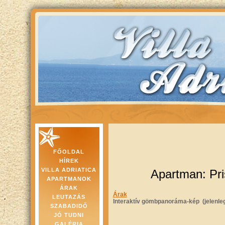
FŐOLDAL
HÍREK
VILLA ADRIATICA
Apartman: Pri
APARTMANOK
ÁRAK
Árak
LEUTAZÁS
Interaktív gömbpanoráma-kép (jelenleg
SZABADIDŐ
JÓ TUDNI
GALÉRIA