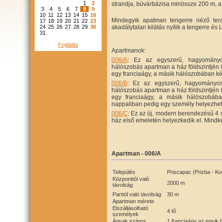
1
2
strandja, búvárbázisa minössze 200 m, a 
3
4
5
6
7
8
9
10
11
12
13
14
15
16
Mindegyik apatman tengerre néző tera
17
18
19
20
21
22
23
24
25
26
27
28
29
30
akadálytalan kilátás nyílik a tengerre és 
31
Foglalás
Apartmanok:
006/A
: Ez az egyszerű, hagyományo
hálószobás apartman a ház földszintjén 
egy franciaágy, a másik hálószobában két
006/B
: Ez az egyszerű, hagyományos
hálószobás apartman a ház földszintjén 
egy franciaágy, a másik hálószobába
nappaliban pedig egy személy helyezhet
006/C
: Ez az új, modern berendezésű 4
ház első emeletén helyezkedik el. Mindk
Apartman - 006/A
Település
Priscapac (Prizba - Ko
Központtól való
2000 m
távolság
Parttól való távolság
30 m
Apartman mérete
Elszállásolható
4 fő
személyek
Ágyak száma
1 franciaágy az egyik