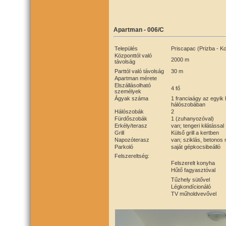
Apartman - 006/C
Település
Priscapac (Prizba - Ko
Központtól való
2000 m
távolság
Parttól való távolság
30 m
Apartman mérete
Elszállásolható
4 fő
személyek
Ágyak száma
1 franciaágy az egyik
hálószobában
Hálószobák
2
Fürdőszobák
1 (zuhanyozóval)
Erkély/terasz
van; tengeri kilátással
Grill
Külső grill a kertben
Napozóterasz
van; sziklás, betonos
Parkoló
saját gépkocsibeálló
Felszereltség:
Felszerelt konyha
Hűtő fagyasztóval
Tűzhely sütővel
Légkondícionáló
TV műholdvevővel