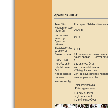
Apartman - 006/B
Település
Priscapac (Prizba - Korcsula
Központtól való
2000 m
távolság
Parttól való
30 m
távolság
Apartman
mérete
Elszállásolható
4+1 fő
személyek
Ágyak száma
1 franciaágy az egyik hálós
hálószobában + 1 egyszemél
Hálószobák
2
Fürdőszobák
1 (zuhanyozóval)
Erkély/terasz
van; tengeri kilátással
Grill
Külső grill a kertben
Napozóterasz
van; sziklás, betonos napozó
Parkoló
saját gépkocsibeálló
Felszereltség:
Felszerelt konyha
Hűtő fagyasztóval
Tűzhely sütővel
Légkondícionáló
TV műholdvevővel