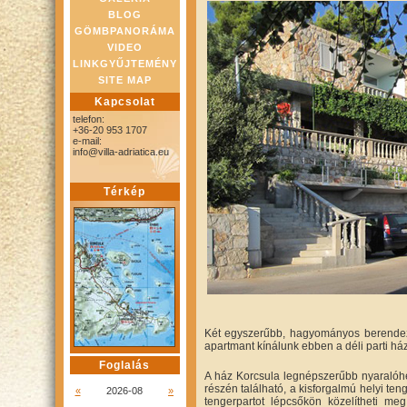
BLOG
GÖMBPANORÁMA
VIDEO
LINKGYŰJTEMÉNY
SITE MAP
Kapcsolat
telefon:
+36-20 953 1707
e-mail:
info@villa-adriatica.eu
Térkép
Két egyszerűbb, hagyományos berende
apartmant kínálunk ebben a déli parti há
Foglalás
A ház Korcsula legnépszerűbb nyaralóhe
részén található, a kisforgalmú helyi teng
«
2026-08
»
tengerpartot lépcsőkön közelítheti meg.