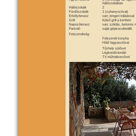
hálószobában
Hálószobák
2
Fürdőszobák
1 (zuhanyozóval)
Erkély/terasz
van; tengeri kilátással
Grill
Külső grill a kertben
Napozóterasz
van; sziklás, betonos 
Parkoló
saját gépkocsibeálló
Felszereltség:
Felszerelt konyha
Hűtő fagyasztóval
Tűzhely sütővel
Légkondícionáló
TV műholdvevővel